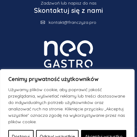
Zadzwoń lub napisz do nas
Skontaktuj się z nami
kontakt@franczyza.pro
Cenimy prywatność użytkowników
Dołącz w social media
Używamy plików cookie, aby poprawić jakość
Obserwuj nas
przeglądania, wyświetlać reklamy lub treści dostosowane
do indywidualnych potrzeb użytkowników oraz
analizować ruch na stronie. Kliknięcie przycisku „Akceptuj
wszystkie” oznacza zgodę na wykorzystywanie przez nas
plików cookie.
© 2026 - Neogastro.
Polityka prywatności
Dostosuj
Odrzuć wszystkie
Akceptuj wszystko